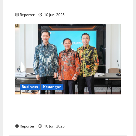
Pengembangan Program Berbasis Aplikasi
Reporter
10 Juni 2025
Business
Keuangan
Kementerian Keuangan dan Kementerian PUPR
Gandeng
Stakeholder
Bentuk Ekosistem
Pembiayaan Perumahan
Reporter
10 Juni 2025