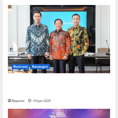
Business
Keuangan
Kementerian Keuangan dan Kementerian PUPR
Gandeng
Stakeholder
Bentuk Ekosistem Pembiayaan
Perumahan
Reporter
10 Juni 2025