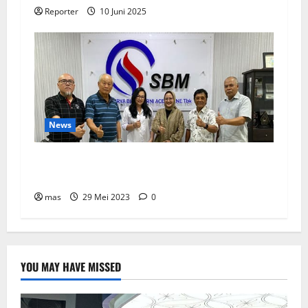
Reporter
10 Juni 2025
News
SBMA Raih Dividen Tunai Sebesar Rp1,39
Miliar
mas
29 Mei 2023
0
YOU MAY HAVE MISSED