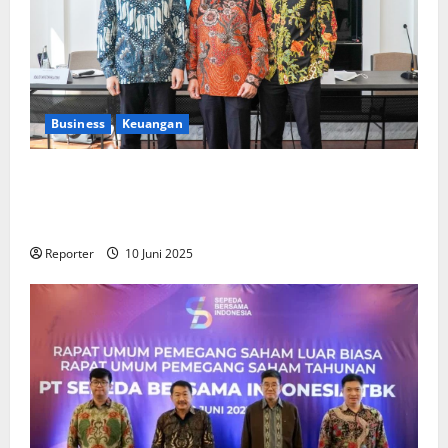
Business
Keuangan
Kementerian Keuangan dan Kementerian PUPR
Gandeng
Stakeholder
Bentuk Ekosistem Pembiayaan
Perumahan
Reporter
10 Juni 2025