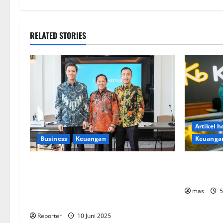
RELATED STORIES
Artikel 
Keuanga
Business
Keuangan
Kookmin B
Kementerian Keuangan dan
Bank KB B
Kementerian PUPR Gandeng
Stakeholder
Bentuk Ekosistem
mas
5
Pembiayaan Perumahan
Reporter
10 Juni 2025