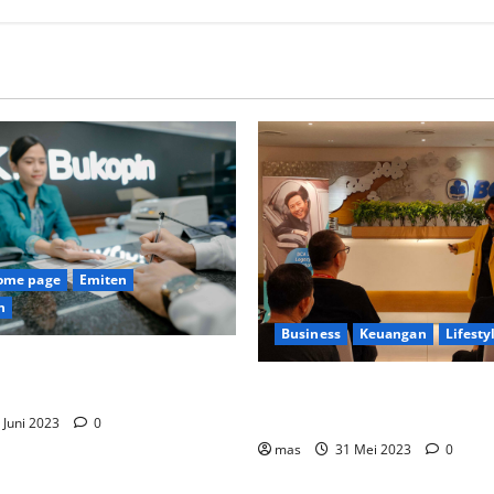
home page
Emiten
n
Business
Keuangan
Lifesty
ank Suntik Modal Baru ke
BCA Life Berhasil Raih Pend
ukopin Sekitar Rp8 Triliun
Premi Sebesar Rp1,4 Triliun
 Juni 2023
0
mas
31 Mei 2023
0