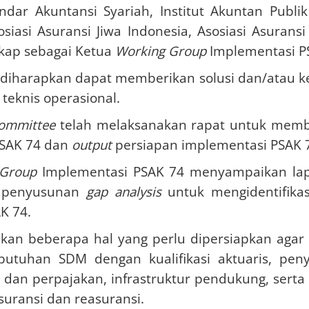
ar Akuntansi Syariah, Institut Akuntan Publik 
sosiasi Asuransi Jiwa Indonesia, Asosiasi Asura
kap sebagai Ketua
Working Group
Implementasi P
diharapkan dapat memberikan solusi dan/atau k
teknis operasional.
Committee
telah melaksanakan rapat untuk memba
PSAK 74 dan
output
persiapan implementasi PSAK 
 Group
Implementasi PSAK 74 menyampaikan lap
a penyusunan
gap analysis
untuk mengidentifikas
K 74.
ikan beberapa hal yang perlu dipersiapkan aga
utuhan SDM dengan kualifikasi aktuaris, peny
dan perpajakan, infrastruktur pendukung, sert
uransi dan reasuransi.