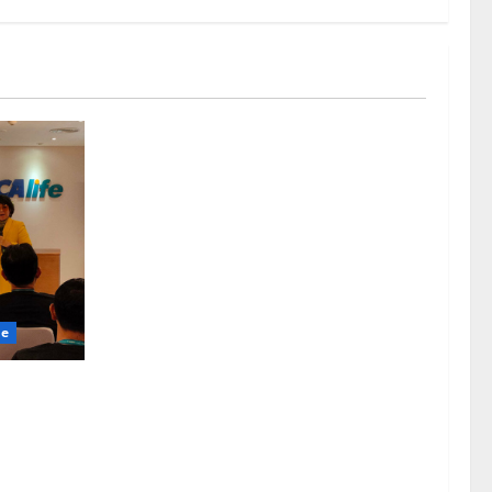
le
apatan