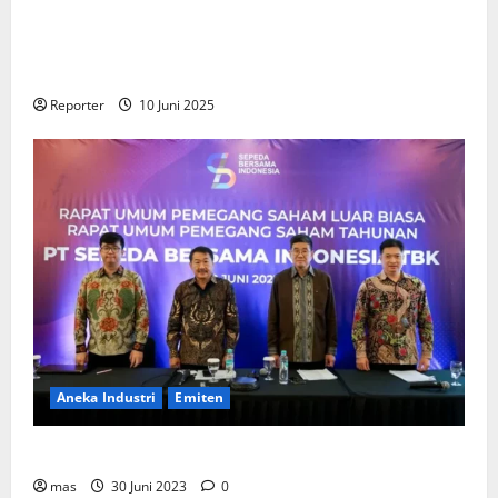
Kementerian Keuangan dan Kementerian PUPR
Gandeng
Stakeholder
Bentuk Ekosistem Pembiayaan
Perumahan
Reporter
10 Juni 2025
Aneka Industri
Emiten
BIKE Targetkan Penjualan Rp500 Miliar pada 2023
mas
30 Juni 2023
0