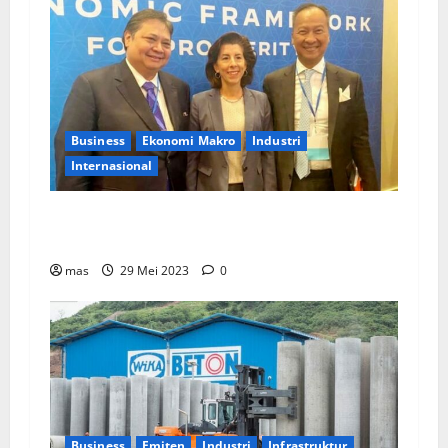
Business
Ekonomi Makro
Industri
Internasional
Menko Perekonomian: Pemerintah RI Dukung
Ekonomi Bersih dalam IPEF di AS
mas
29 Mei 2023
0
Business
Emiten
Industri
Infrastruktur