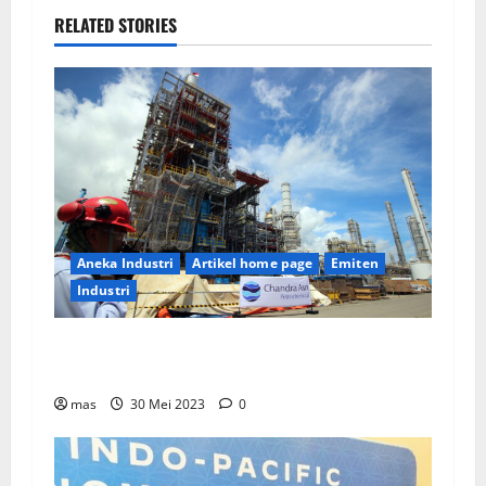
RELATED STORIES
Aneka Industri
Artikel home page
Emiten
Industri
PT Chandra Asri Tunjuk Lisensor Untuk Layani
Pasar Asia Tenggara
mas
30 Mei 2023
0