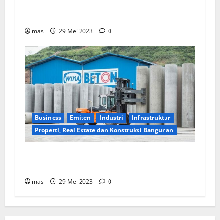
Menko Perekonomian: Pemerintah RI Dukung
Ekonomi Bersih dalam IPEF di AS
mas
29 Mei 2023
0
Business
Emiten
Industri
Infrastruktur
Properti, Real Estate dan Konstruksi Bangunan
WIKA Beton Raih Kontrak Baru Senilai Rp2,55
triliun
mas
29 Mei 2023
0