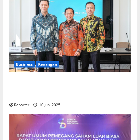
Business
Keuangan
Kementerian Keuangan dan Kementerian PUPR
Gandeng
Stakeholder
Bentuk Ekosistem Pembiayaan
Perumahan
Reporter
10 Juni 2025