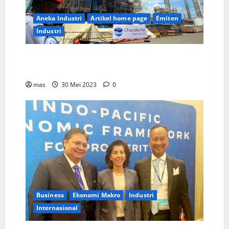
Aneka Industri
Artikel home page
Emiten
Industri
PT Chandra Asri Tunjuk Lisensor Untuk Layani
Pasar Asia Tenggara
mas
30 Mei 2023
0
Business
Ekonomi Makro
Industri
Internasional