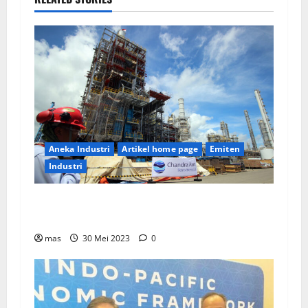
Aneka Industri
Artikel home page
Emiten
Industri
PT Chandra Asri Tunjuk Lisensor Untuk Layani
Pasar Asia Tenggara
mas
30 Mei 2023
0