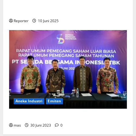
Gandeng
Stakeholder
Bentuk Ekosistem Pembiayaan
Perumahan
Reporter
10 Juni 2025
Aneka Industri
Emiten
BIKE Targetkan Penjualan Rp500 Miliar pada 2023
mas
30 Juni 2023
0