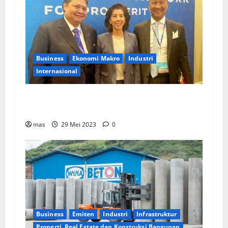
Business
Ekonomi Makro
Industri
Internasional
Menko Perekonomian: Pemerintah RI Dukung
Ekonomi Bersih dalam IPEF di AS
mas
29 Mei 2023
0
Business
Emiten
Industri
Infrastruktur
Properti, Real Estate dan Konstruksi Bangunan