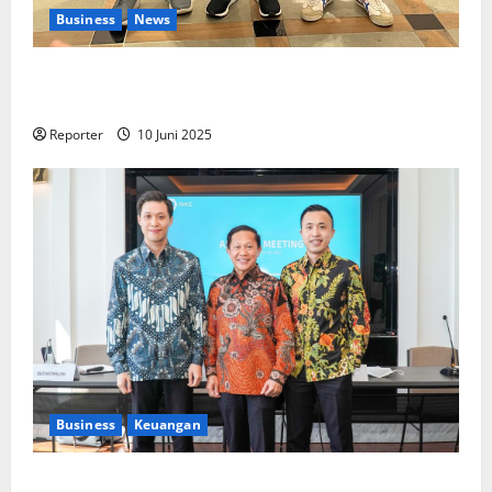
Business
News
Kolaborasi lintas Industri dalam bentuk
Pengembangan Program Berbasis Aplikasi
Reporter
10 Juni 2025
Business
Keuangan
Kementerian Keuangan dan Kementerian PUPR