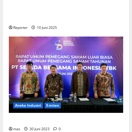
Kementerian Keuangan dan Kementerian PUPR
Gandeng
Stakeholder
Bentuk Ekosistem Pembiayaan
Perumahan
Reporter
10 Juni 2025
Aneka Industri
Emiten
BIKE Targetkan Penjualan Rp500 Miliar pada 2023
mas
30 Juni 2023
0