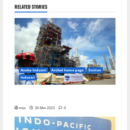
RELATED STORIES
Aneka Industri
Artikel home page
Emiten
Industri
PT Chandra Asri Tunjuk Lisensor Untuk Layani
Pasar Asia Tenggara
mas
30 Mei 2023
0