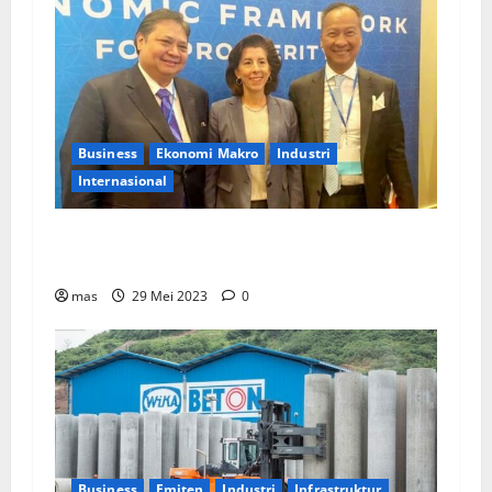
Business
Ekonomi Makro
Industri
Internasional
Menko Perekonomian: Pemerintah RI Dukung
Ekonomi Bersih dalam IPEF di AS
mas
29 Mei 2023
0
Business
Emiten
Industri
Infrastruktur