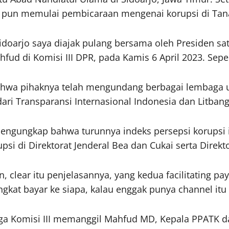
i pun memulai pembicaraan mengenai korupsi di Tana
 Sidoarjo saya diajak pulang bersama oleh Presiden s
ud di Komisi III DPR, pada Kamis 6 April 2023. Seper
hwa pihaknya telah mengundang berbagai lembaga u
ari Transparansi Internasional Indonesia dan Litban
engungkap bahwa turunnya indeks persepsi korupsi i
si di Direktorat Jenderal Bea dan Cukai serta Direkto
, clear itu penjelasannya, yang kedua facilitating p
gkat bayar ke siapa, kalau enggak punya channel it
hingga Komisi III memanggil Mahfud MD, Kepala PPATK