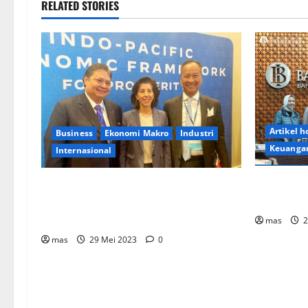
RELATED STORIES
Artikel 
Business
Ekonomi Makro
Industri
Keuanga
Internasional
Kredit Pe
Menko Perekonomian: Pemerintah RI
Pertahank
Dukung Ekonomi Bersih dalam IPEF di
AS
mas
2
mas
29 Mei 2023
0