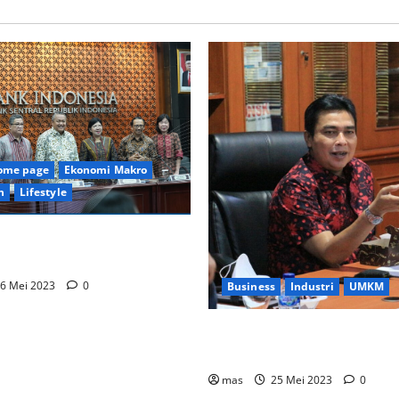
home page
Ekonomi Makro
n
Lifestyle
rbankan Tumbuh 8,08%. BI
an BI7DRR 5,75%.
6 Mei 2023
0
Business
Industri
UMKM
Rajawali Nusindo Berhasil Sa
Juta Liter Minyakita
mas
25 Mei 2023
0