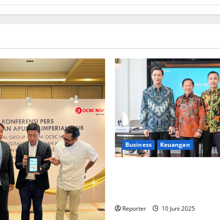
Business
Keuangan
Kementerian Keuangan dan K
PUPR Gandeng
Stakeholder
Ekosistem Pembiayaan Peru
Reporter
10 Juni 2025