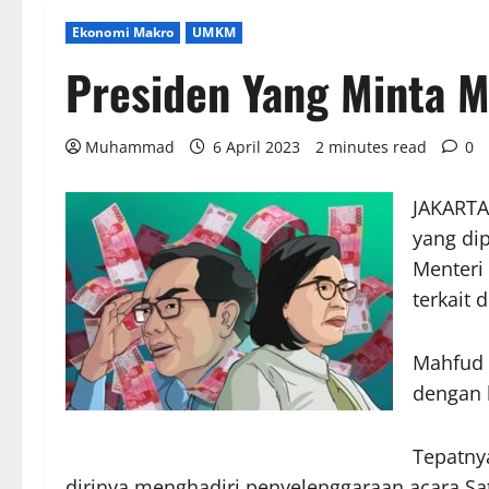
Ekonomi Makro
UMKM
Presiden Yang Minta M
Muhammad
6 April 2023
2 minutes read
0
JAKARTA
yang dip
Menteri
terkait
Mahfud 
dengan 
Tepatnya
dirinya menghadiri penyelenggaraan acara Sa