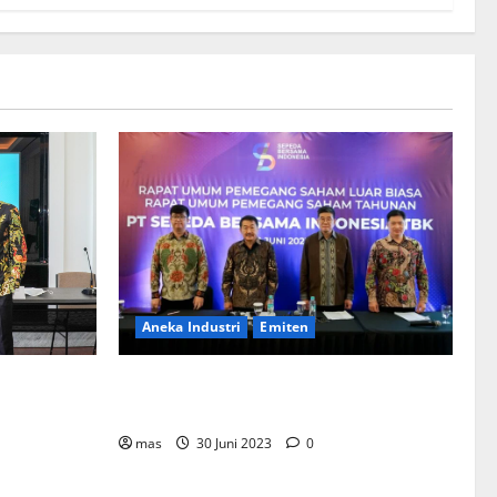
Aneka Industri
Emiten
BIKE Targetkan Penjualan Rp500 Miliar
ementerian
pada 2023
Bentuk
mahan
mas
30 Juni 2023
0