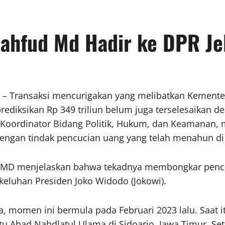
ahfud Md Hadir ke DPR Je
 – Transaksi mencurigakan yang melibatkan Kement
rediksikan Rp 349 triliun belum juga terselesaikan 
 Koordinator Bidang Politik, Hukum, dan Keamanan, 
 dengan tindak pencucian uang yang telah menahun di
MD menjelaskan bahwa tekadnya membongkar pencucia
keluhan Presiden Joko Widodo (Jokowi).
, momen ini bermula pada Februari 2023 lalu. Saat i
tu Abad Nahdlatul Ulama di Sidoarjo, Jawa Timur. Se