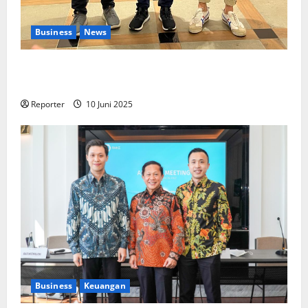
Business
News
Kolaborasi lintas Industri dalam bentuk
Pengembangan Program Berbasis Aplikasi
Reporter
10 Juni 2025
Business
Keuangan