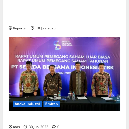
Kementerian Keuangan dan Kementerian PUPR
Gandeng
Stakeholder
Bentuk Ekosistem Pembiayaan
Perumahan
Reporter
10 Juni 2025
Aneka Industri
Emiten
BIKE Targetkan Penjualan Rp500 Miliar pada 2023
mas
30 Juni 2023
0