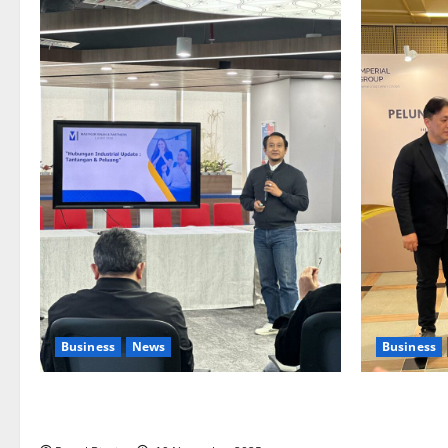
Business
News
Business
Upah Berbasis Sektoral Dinilai Sebagai
Kolaborasi 
Jalan Keadilan bagi Pekerja Indonesia
Pengembang