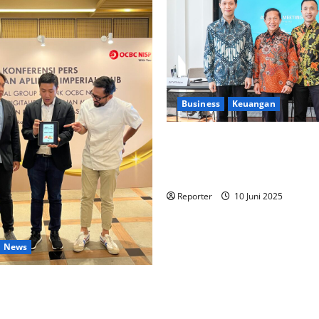
Business
Keuangan
Kementerian Keuangan dan K
PUPR Gandeng
Stakeholder
Ekosistem Pembiayaan Peru
Reporter
10 Juni 2025
News
lintas Industri dalam bentuk
an Program Berbasis