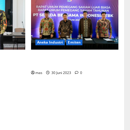
Aneka Industri
Emiten
BIKE Targetkan Penjualan Rp500 Miliar
ementerian
pada 2023
Bentuk
mahan
mas
30 Juni 2023
0