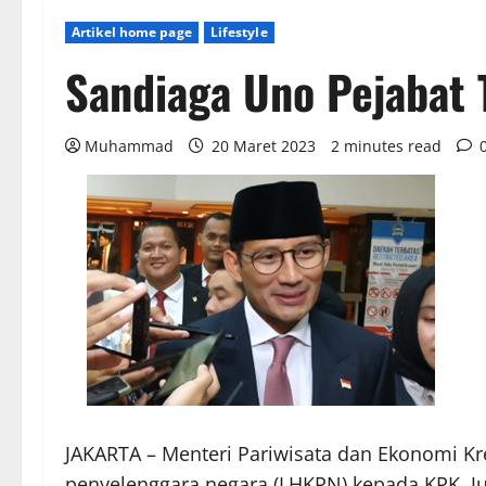
Artikel home page
Lifestyle
Sandiaga Uno Pejabat 
Muhammad
20 Maret 2023
2 minutes read
JAKARTA – Menteri Pariwisata dan Ekonomi Kr
penyelenggara negara (LHKPN) kepada KPK. Jum