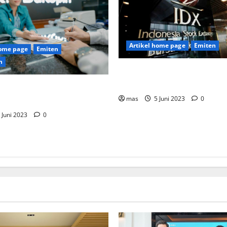
Artikel home page
Emiten
home page
Emiten
n
Mulai Hari Ini, BEI Tetapkan
1 Jadi 15 persen
ank Suntik Modal Baru ke
ukopin Sekitar Rp8 Triliun
mas
5 Juni 2023
0
 Juni 2023
0