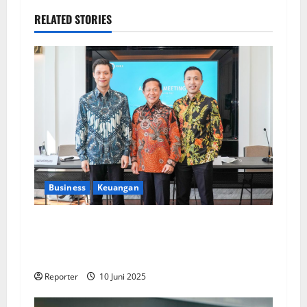
RELATED STORIES
Business
Keuangan
Kementerian Keuangan dan Kementerian PUPR
Gandeng
Stakeholder
Bentuk Ekosistem
Pembiayaan Perumahan
Reporter
10 Juni 2025