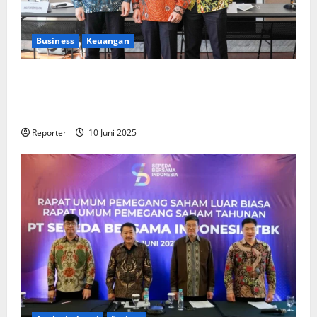
Business
Keuangan
Kementerian Keuangan dan Kementerian PUPR
Gandeng
Stakeholder
Bentuk Ekosistem Pembiayaan
Perumahan
Reporter
10 Juni 2025