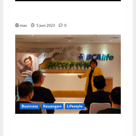
Kookmin Bank Suntik Modal Baru ke Bank KB
Bukopin Sekitar Rp8 Triliun
mas
5 Juni 2023
0
Business
Keuangan
Lifestyle
BCA Life Berhasil Raih Pendapatan Premi
Sebesar Rp1,4 Triliun