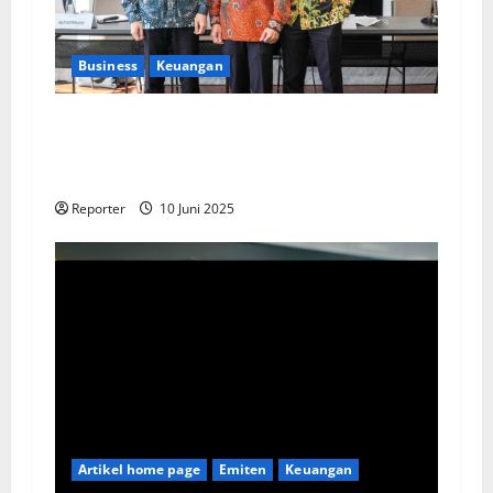
Business
Keuangan
Kementerian Keuangan dan Kementerian PUPR
Gandeng
Stakeholder
Bentuk Ekosistem
Pembiayaan Perumahan
Reporter
10 Juni 2025
Artikel home page
Emiten
Keuangan