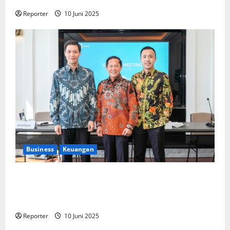
Reporter
10 Juni 2025
Business
Keuangan
Kementerian Keuangan dan Kementerian PUPR
Gandeng
Stakeholder
Bentuk Ekosistem Pembiayaan
Perumahan
Reporter
10 Juni 2025