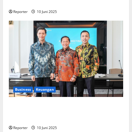
Pengembangan Program Berbasis Aplikasi
Reporter
10 Juni 2025
Business
Keuangan
Kementerian Keuangan dan Kementerian PUPR
Gandeng
Stakeholder
Bentuk Ekosistem Pembiayaan
Perumahan
Reporter
10 Juni 2025