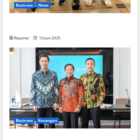
Business
News
Kolaborasi lintas Industri dalam bentuk
Pengembangan Program Berbasis Aplikasi
Reporter
10 Juni 2025
Business
Keuangan
Kementerian Keuangan dan Kementerian PUPR