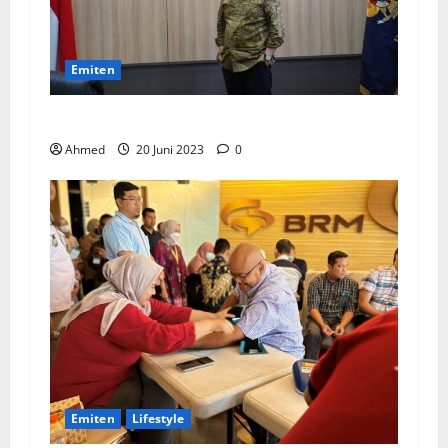
Emiten
BPKN Kawal Integrasi IndiHome ke Telkomsel
Ahmed
20 Juni 2023
0
Emiten
Lifestyle