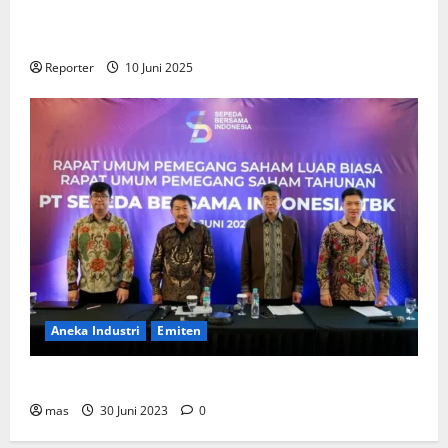
Gandeng
Stakeholder
Bentuk Ekosistem Pembiayaan
Perumahan
Reporter
10 Juni 2025
Aneka Industri
Emiten
BIKE Targetkan Penjualan Rp500 Miliar pada 2023
mas
30 Juni 2023
0