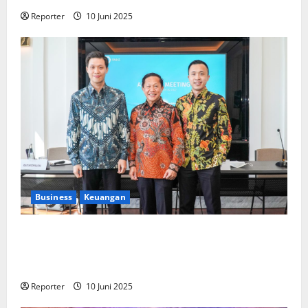
Reporter
10 Juni 2025
Business
Keuangan
Kementerian Keuangan dan Kementerian PUPR
Gandeng
Stakeholder
Bentuk Ekosistem Pembiayaan
Perumahan
Reporter
10 Juni 2025