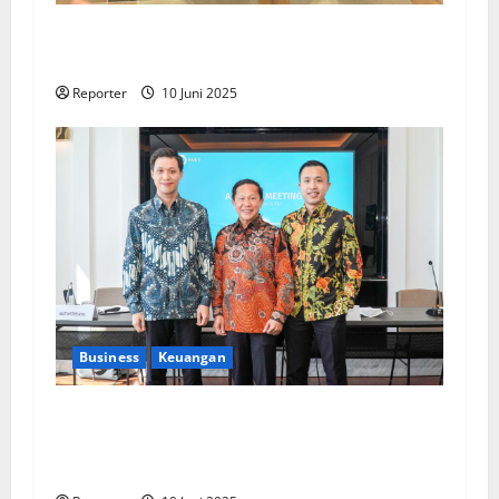
Kolaborasi lintas Industri dalam bentuk
Pengembangan Program Berbasis Aplikasi
Reporter
10 Juni 2025
Business
Keuangan
Kementerian Keuangan dan Kementerian PUPR
Gandeng
Stakeholder
Bentuk Ekosistem
Pembiayaan Perumahan