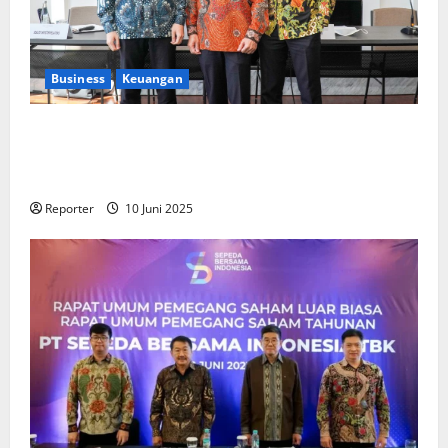
Business
Keuangan
Kementerian Keuangan dan Kementerian PUPR
Gandeng
Stakeholder
Bentuk Ekosistem Pembiayaan
Perumahan
Reporter
10 Juni 2025