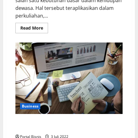
salah satu kebutuhan dasar dalam kehidupan
dewasa. Hal tersebut teraplikasikan dalam
perkuliahan,...
Read More
Business
Menguak Bisnis Gagal: Penyebab dan Cara
Menghadapinya
Portal Bisnis
3 Juli 2022