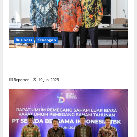
Business
Keuangan
Kementerian Keuangan dan Kementerian PUPR
Gandeng
Stakeholder
Bentuk Ekosistem Pembiayaan
Perumahan
Reporter
10 Juni 2025