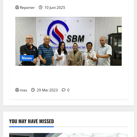
Reporter
10 Juni 2025
News
SBMA Raih Dividen Tunai Sebesar Rp1,39
Miliar
mas
29 Mei 2023
0
YOU MAY HAVE MISSED